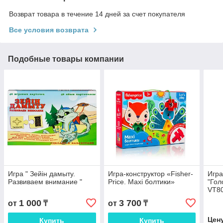
Возврат товара в течение 14 дней за счет покупателя
Все условия возврата
Подобные товары компании
Игра " Зейін дамыту.
Игра-конструктор «Fisher-
Игра
Развиваем внимание "
Price. Maxi болтики»
"Гол
VT8
1 000
3 700
от
₸
от
₸
Цен
Купить
Купить