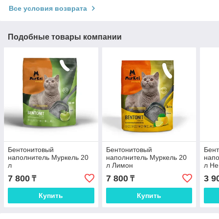
Все условия возврата
Подобные товары компании
Бентонитовый
Бентонитовый
Бен
наполнитель Муркель 20
наполнитель Муркель 20
напо
л
л Лимон
л Н
7 800
7 800
3 9
₸
₸
Купить
Купить