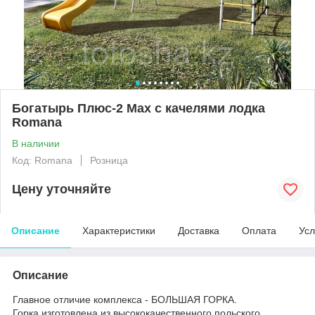
Богатырь Плюс-2 Max с качелями лодка
Romana
В наличии
Код: Romana
Розница
Цену уточняйте
Описание
Характеристики
Доставка
Оплата
Усл
Описание
Главное отличие комплекса - БОЛЬШАЯ ГОРКА.
Горка изготовлена из высококачественного польского