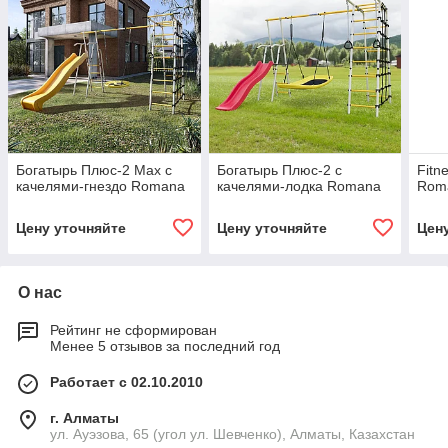
Богатырь Плюс-2 Max с
Богатырь Плюс-2 с
Fitn
качелями-гнездо Romana
качелями-лодка Romana
Rom
Цену уточняйте
Цену уточняйте
Цен
О нас
Рейтинг не сформирован
Менее 5 отзывов за последний год
Работает с 02.10.2010
г. Алматы
ул. Ауэзова, 65 (угол ул. Шевченко), Алматы, Казахстан