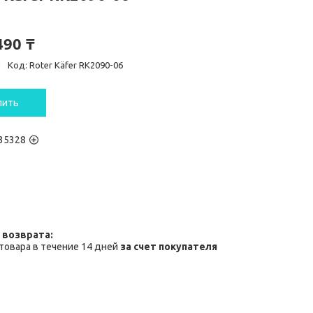
490 ₸
и
Код:
Roter Käfer RK2090-06
пить
35328
товара в течение 14 дней
за счет покупателя