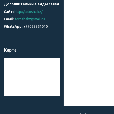
http://totosha.kz/
totoshakz@mail.ru
+77053351010
Карта