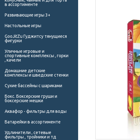
конусные, чайные и для торта
в ассортименте
Развивающие игры 3+
Настольные игры
GooJitZu Гуджитсу тянущиеся
фигурки
Уличные игровые и
спортивные комплексы , горки
, качели
Домашние детские
комплексы и шведские стенки
Сухие бассейны с шариками
Бокс. Боксерские груши и
боксерские мешки
Аквафор - фильтры для воды
Батарейки в ассортименте
Удлинители , сетевые
фильтры , тройники и тд