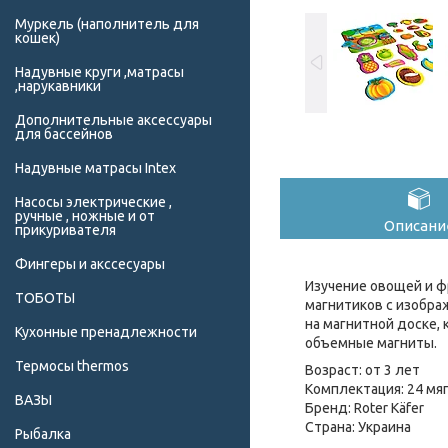
Муркель (наполнитель для
кошек)
Надувные круги ,матрасы
,нарукавники
Дополнительные аксессуары
для бассейнов
Надувные матрасы Intex
Насосы электрические ,
ручные , ножные и от
Описани
прикуривателя
Фингеры и акссесуары
Изучение овощей и ф
ТОБОТЫ
магнитиков с изобр
на магнитной доске,
Кухонные пренадлежности
объемные магниты.
Термосы thermos
Возраст: от 3 лет
Комплектация: 24 мя
ВАЗЫ
Бренд: Roter Käfer
Страна: Украина
Рыбалка