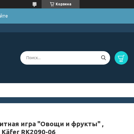
Корзина
яйте
итная игра "Овощи и фрукты" ,
 Käfer RK2090-06