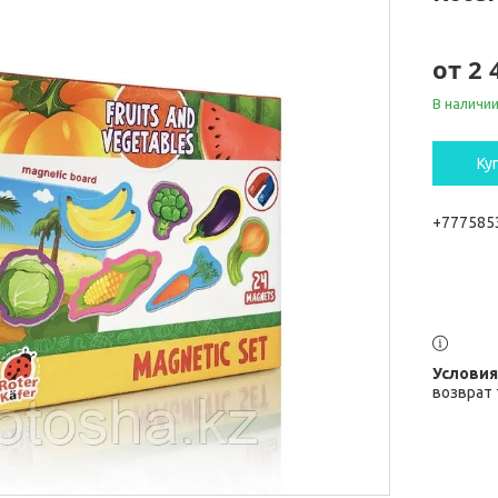
от
2 
В наличи
Ку
+777585
возврат 