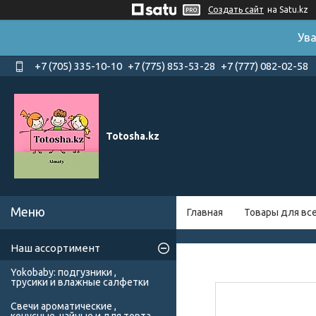
Создать сайт
на Satu.kz
Ува
+7 (705) 335-10-10
+7 (775) 853-53-28
+7 (777) 082-02-58
Totosha.kz
Главная
Товары для вс
Наш ассортимент
Yokobaby: подгузники ,
трусики и влажные салфетки
Свечи ароматические ,